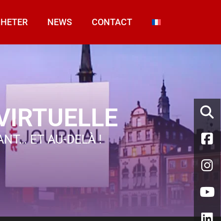
HETER
NEWS
CONTACT
VIRTUELLE
NT… ET AU-DELÀ !